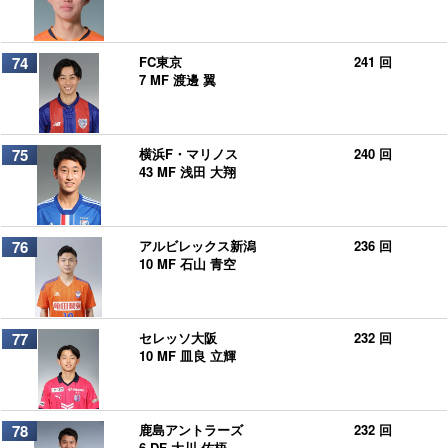
74
FC東京
241 回
7 MF 渡邊 翼
75
横浜F・マリノス
240 回
43 MF 浅田 大翔
76
アルビレックス新潟
236 回
10 MF 石山 青空
77
セレッソ大阪
232 回
10 MF 皿良 立輝
78
鹿島アントラーズ
232 回
6 DF 大川 佑梧