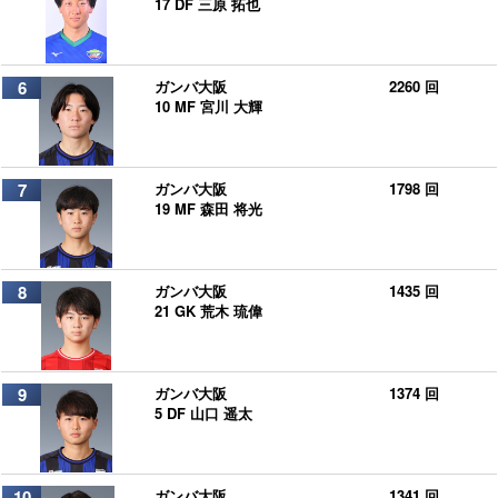
17 DF 三原 拓也
6
ガンバ大阪
2260 回
10 MF 宮川 大輝
7
ガンバ大阪
1798 回
19 MF 森田 将光
8
ガンバ大阪
1435 回
21 GK 荒木 琉偉
9
ガンバ大阪
1374 回
5 DF 山口 遥太
10
ガンバ大阪
1341 回