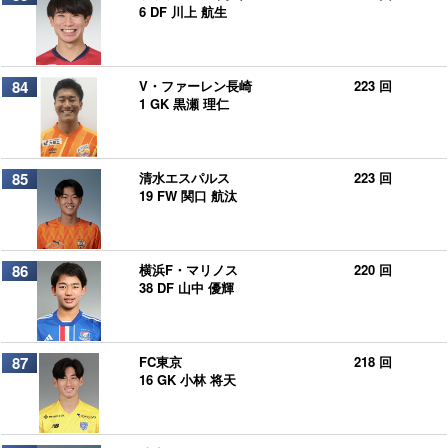
6 DF 川上 航生
84
V・ファーレン長崎
223 回
1 GK 黒瀬 理仁
85
清水エスパルス
223 回
19 FW 関口 航汰
86
横浜F・マリノス
220 回
38 DF 山中 優輝
87
FC東京
218 回
16 GK 小林 将天