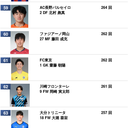
59
AC長野パルセイロ
264 回
2 DF 北村 彪真
60
ファジアーノ岡山
262 回
27 MF 藤田 成充
61
FC東京
262 回
1 GK 齋藤 朝陽
62
川崎フロンターレ
261 回
9 FW 岡崎 寅太郎
63
大分トリニータ
257 回
18 FW 大堀 葵宙