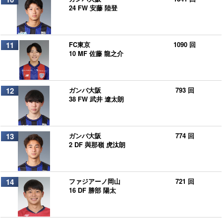
24 FW 安藤 陸登
11
FC東京
1090 回
10 MF 佐藤 龍之介
12
ガンバ大阪
793 回
38 FW 武井 遼太朗
13
ガンバ大阪
774 回
2 DF 與那嶺 虎汰朗
14
ファジアーノ岡山
721 回
16 DF 勝部 陽太