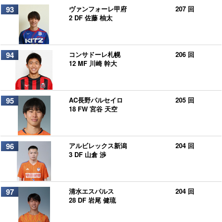
93
ヴァンフォーレ甲府
207 回
2 DF 佐藤 柚太
94
コンサドーレ札幌
206 回
12 MF 川崎 幹大
95
AC長野パルセイロ
205 回
18 FW 宮谷 天空
96
アルビレックス新潟
204 回
3 DF 山倉 渉
97
清水エスパルス
204 回
28 DF 岩尾 健琉