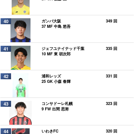
40
ガンバ大阪
349 回
37 MF 中島 悠吾
41
ジェフユナイテッド千葉
335 回
10 MF 東 胡次郎
42
浦和レッズ
331 回
25 GK 小森 春輝
43
コンサドーレ札幌
323 回
9 FW 出間 思努
44
いわきFC
320 回