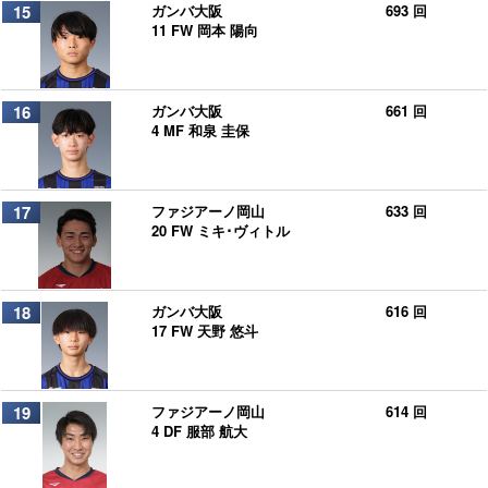
15
ガンバ大阪
693 回
11 FW 岡本 陽向
16
ガンバ大阪
661 回
4 MF 和泉 圭保
17
ファジアーノ岡山
633 回
20 FW ミキ･ヴィトル
18
ガンバ大阪
616 回
17 FW 天野 悠斗
19
ファジアーノ岡山
614 回
4 DF 服部 航大