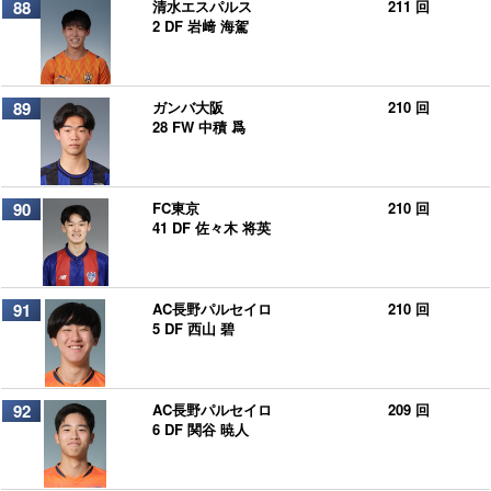
88
清水エスパルス
211 回
2 DF 岩﨑 海駕
89
ガンバ大阪
210 回
28 FW 中積 爲
90
FC東京
210 回
41 DF 佐々木 将英
91
AC長野パルセイロ
210 回
5 DF 西山 碧
92
AC長野パルセイロ
209 回
6 DF 関谷 暁人