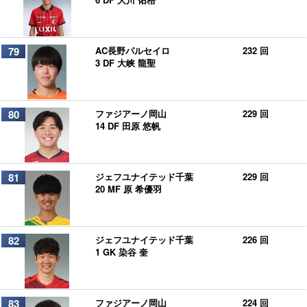
79
AC長野パルセイロ
232 回
3 DF 大峡 龍聖
80
ファジアーノ岡山
229 回
14 DF 田原 悠帆
81
ジェフユナイテッド千葉
229 回
20 MF 原 希優羽
82
ジェフユナイテッド千葉
226 回
1 GK 染谷 奎
83
ファジアーノ岡山
224 回