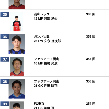
35
浦和レッズ
363 回
12 MF 阿部 湧心
36
ガンバ大阪
359 回
23 FW 久永 虎次郎
37
ファジアーノ岡山
357 回
10 MF 楢﨑 光成
38
ファジアーノ岡山
356 回
21 GK 近藤 陸翔
39
FC東京
354 回
21 GK 後藤 亘