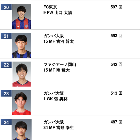
20
FC東京
597 回
9 FW 山口 太陽
21
ガンバ大阪
593 回
15 MF 古河 幹太
22
ファジアーノ岡山
542 回
15 MF 南 稜大
23
ガンバ大阪
513 回
1 GK 張 奥林
24
ガンバ大阪
487 回
34 MF 當野 泰生