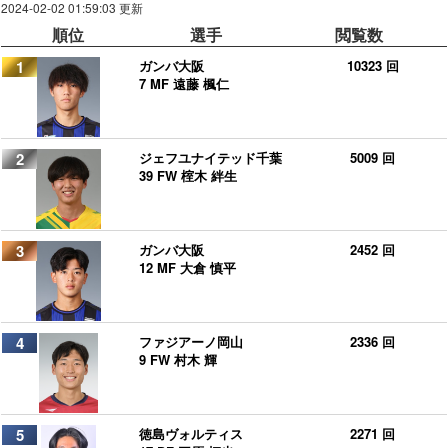
2024-02-02 01:59:03 更新
順位
選手
閲覧数
1
ガンバ大阪
10323 回
7 MF 遠藤 楓仁
2
ジェフユナイテッド千葉
5009 回
39 FW 榁木 絆生
3
ガンバ大阪
2452 回
12 MF 大倉 慎平
4
ファジアーノ岡山
2336 回
9 FW 村木 輝
5
徳島ヴォルティス
2271 回