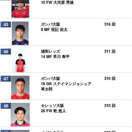
10 FW 大河原 秀速
45
ガンバ大阪
316 回
8 MF 笹記 佑太
46
浦和レッズ
311 回
14 MF 早川 隼平
47
ガンバ大阪
310 回
16 GK ステイマンジョシュア
草太郎
48
セレッソ大阪
310 回
26 FW 乾 悠人