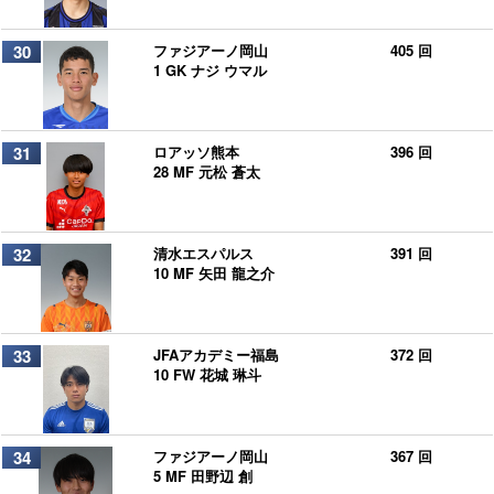
30
ファジアーノ岡山
405 回
1 GK ナジ ウマル
31
ロアッソ熊本
396 回
28 MF 元松 蒼太
32
清水エスパルス
391 回
10 MF 矢田 龍之介
33
JFAアカデミー福島
372 回
10 FW 花城 琳斗
34
ファジアーノ岡山
367 回
5 MF 田野辺 創