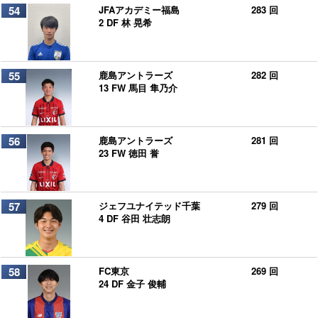
54
JFAアカデミー福島
283 回
2 DF 林 晃希
55
鹿島アントラーズ
282 回
13 FW 馬目 隼乃介
56
鹿島アントラーズ
281 回
23 FW 徳田 誉
57
ジェフユナイテッド千葉
279 回
4 DF 谷田 壮志朗
58
FC東京
269 回
24 DF 金子 俊輔