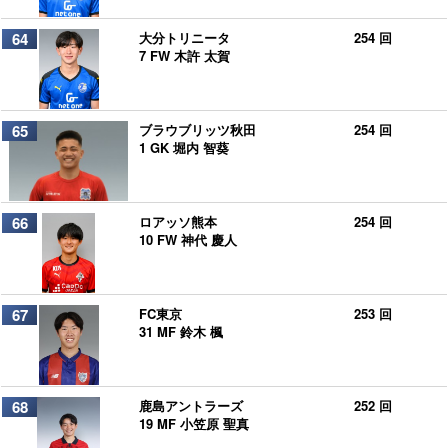
64
大分トリニータ
254 回
7 FW 木許 太賀
65
ブラウブリッツ秋田
254 回
1 GK 堀内 智葵
66
ロアッソ熊本
254 回
10 FW 神代 慶人
67
FC東京
253 回
31 MF 鈴木 楓
68
鹿島アントラーズ
252 回
19 MF 小笠原 聖真