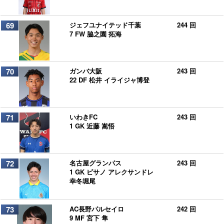
69
ジェフユナイテッド千葉
244 回
7 FW 脇之園 拓海
70
ガンバ大阪
243 回
22 DF 松井 イライジャ博登
71
いわきFC
243 回
1 GK 近藤 嵩悟
72
名古屋グランパス
243 回
1 GK ピサノ アレクサンドレ
幸冬堀尾
73
AC長野パルセイロ
242 回
9 MF 宮下 隼