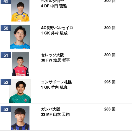
49
ベガルタ仙台
300 回
4 DF 中田 琉雅
50
AC長野パルセイロ
300 回
1 GK 外村 駿成
51
セレッソ大阪
300 回
38 FW 塩尻 哲平
52
コンサドーレ札幌
295 回
1 GK 竹内 琉真
53
ガンバ大阪
283 回
33 MF 山本 天翔