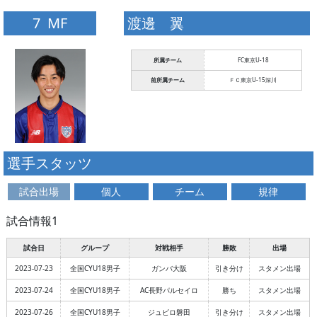
7 MF
渡邊 翼
所属チーム
FC東京U-18
前所属チーム
ＦＣ東京U-15深川
選手スタッツ
試合出場
個人
チーム
規律
試合情報1
試合日
グループ
対戦相手
勝敗
出場
2023-07-23
全国CYU18男子
ガンバ大阪
引き分け
スタメン出場
2023-07-24
全国CYU18男子
AC長野パルセイロ
勝ち
スタメン出場
2023-07-26
全国CYU18男子
ジュビロ磐田
引き分け
スタメン出場