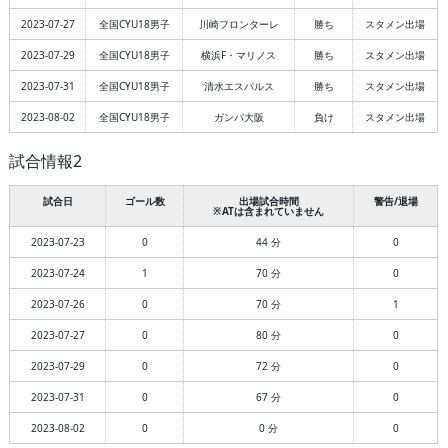
2023-07-27
全国CYU18男子
川崎フロンターレ
勝ち
スタメン出場
2023-07-29
全国CYU18男子
横浜F・マリノス
勝ち
スタメン出場
2023-07-31
全国CYU18男子
清水エスパルス
勝ち
スタメン出場
2023-08-02
全国CYU18男子
ガンバ大阪
負け
スタメン出場
試合情報2
試合日
ゴール数
出場試合時間
警告/退場
※ATは含まれていません
2023-07-23
0
44 分
0
2023-07-24
1
70 分
0
2023-07-26
0
70 分
1
2023-07-27
0
80 分
0
2023-07-29
0
72 分
0
2023-07-31
0
67 分
0
2023-08-02
0
0 分
0