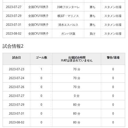
2023-07-27
全国CYU18男子
川崎フロンターレ
勝ち
スタメン出場
2023-07-29
全国CYU18男子
横浜F・マリノス
勝ち
スタメン出場
2023-07-31
全国CYU18男子
清水エスパルス
勝ち
スタメン出場
2023-08-02
全国CYU18男子
ガンバ大阪
負け
スタメン出場
試合情報2
試合日
ゴール数
出場試合時間
警告/退場
※ATは含まれていません
2023-07-23
1
70 分
0
2023-07-24
0
70 分
0
2023-07-26
0
70 分
0
2023-07-27
0
0 分
0
2023-07-29
0
80 分
0
2023-07-31
0
80 分
0
2023-08-02
0
80 分
0