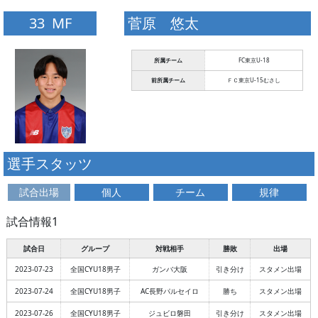
33 MF
菅原 悠太
所属チーム
FC東京U-18
前所属チーム
ＦＣ東京U-15むさし
選手スタッツ
試合出場
個人
チーム
規律
試合情報1
試合日
グループ
対戦相手
勝敗
出場
2023-07-23
全国CYU18男子
ガンバ大阪
引き分け
スタメン出場
2023-07-24
全国CYU18男子
AC長野パルセイロ
勝ち
スタメン出場
2023-07-26
全国CYU18男子
ジュビロ磐田
引き分け
スタメン出場