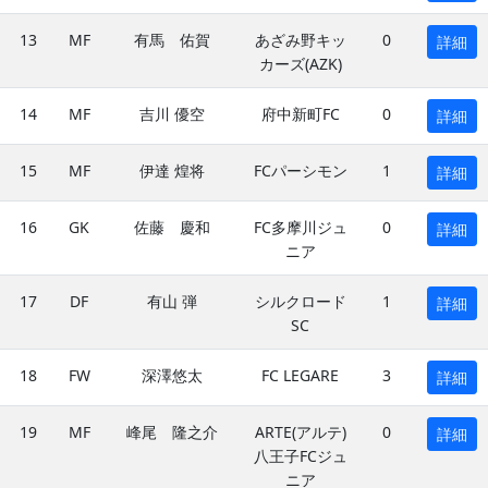
13
MF
有馬 佑賀
あざみ野キッ
0
詳細
カーズ(AZK)
14
MF
吉川 優空
府中新町FC
0
詳細
15
MF
伊達 煌将
FCパーシモン
1
詳細
16
GK
佐藤 慶和
FC多摩川ジュ
0
詳細
ニア
17
DF
有山 弾
シルクロード
1
詳細
SC
18
FW
深澤悠太
FC LEGARE
3
詳細
19
MF
峰尾 隆之介
ARTE(アルテ)
0
詳細
八王子FCジュ
ニア