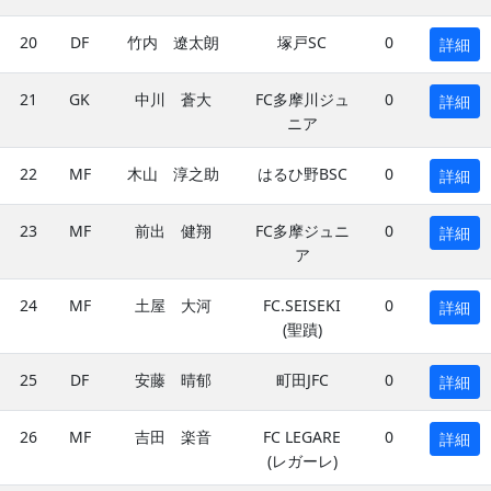
20
DF
竹内 遼太朗
塚戸SC
0
詳細
21
GK
中川 蒼大
FC多摩川ジュ
0
詳細
ニア
22
MF
木山 淳之助
はるひ野BSC
0
詳細
23
MF
前出 健翔
FC多摩ジュニ
0
詳細
ア
24
MF
土屋 大河
FC.SEISEKI
0
詳細
(聖蹟)
25
DF
安藤 晴郁
町田JFC
0
詳細
26
MF
吉田 楽音
FC LEGARE
0
詳細
(レガーレ)