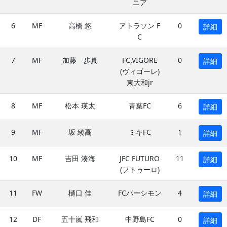
ニア
6
MF
高橋 悠
アトラソン F
0
詳細
C
7
MF
加藤 歩真
FC.VIGORE
0
詳細
(ヴィゴーレ)
東大和jr
8
MF
松本 瑛太
青葉FC
6
詳細
9
MF
坂 綾高
ミキFC
1
詳細
10
MF
吉田 湊海
JFC FUTURO
11
詳細
(フトゥーロ)
11
FW
樋口 佳
FCパーシモン
4
詳細
12
DF
五十嵐 飛和
中野島FC
0
詳細