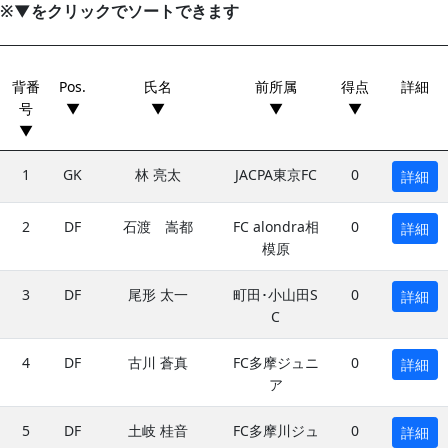
※▼をクリックでソートできます
背番
Pos.
氏名
前所属
得点
詳細
号
▼
▼
▼
▼
▼
1
GK
林 亮太
JACPA東京FC
0
詳細
2
DF
石渡 嵩都
FC alondra相
0
詳細
模原
3
DF
尾形 太一
町田･小山田S
0
詳細
C
4
DF
古川 蒼真
FC多摩ジュニ
0
詳細
ア
5
DF
土岐 桂音
FC多摩川ジュ
0
詳細