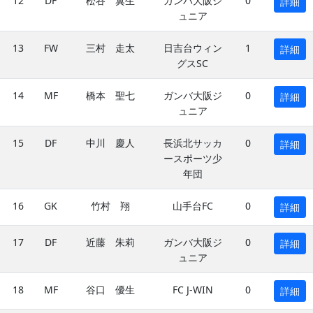
12
DF
松谷 翼生
ガンバ大阪ジ
0
詳細
ュニア
13
FW
三村 走太
日吉台ウィン
1
詳細
グスSC
14
MF
橋本 聖七
ガンバ大阪ジ
0
詳細
ュニア
15
DF
中川 慶人
長浜北サッカ
0
詳細
ースポーツ少
年団
16
GK
竹村 翔
山手台FC
0
詳細
17
DF
近藤 朱莉
ガンバ大阪ジ
0
詳細
ュニア
18
MF
谷口 優生
FC J-WIN
0
詳細