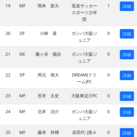
19
MF
岡本 新大
菟道サッカー
1
詳細
スポーツ少年
団
20
DF
小林 蒼
ガンバ大阪ジ
0
詳細
ュニア
21
GK
藤ヶ谷 陽歩
ガンバ大阪ジ
0
詳細
ュニア
22
DF
岡元 侑大
DREAM(ドリ
0
詳細
ーム)FC
23
MF
笠井 太史
大阪東淀川FC
0
詳細
24
MF
北井 涼介
ガンバ大阪ジ
0
詳細
ュニア
25
MF
藤本 祥輝
岩田FC (第４
0
詳細