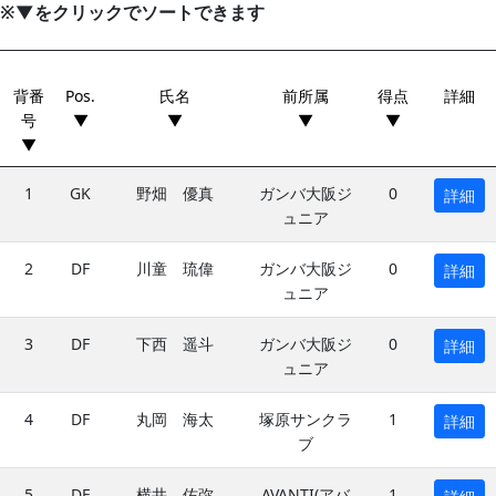
※▼をクリックでソートできます
背番
Pos.
氏名
前所属
得点
詳細
号
▼
▼
▼
▼
▼
1
GK
野畑 優真
ガンバ大阪ジ
0
詳細
ュニア
2
DF
川童 琉偉
ガンバ大阪ジ
0
詳細
ュニア
3
DF
下西 遥斗
ガンバ大阪ジ
0
詳細
ュニア
4
DF
丸岡 海太
塚原サンクラ
1
詳細
ブ
5
DF
横井 佑弥
AVANTI(アバ
1