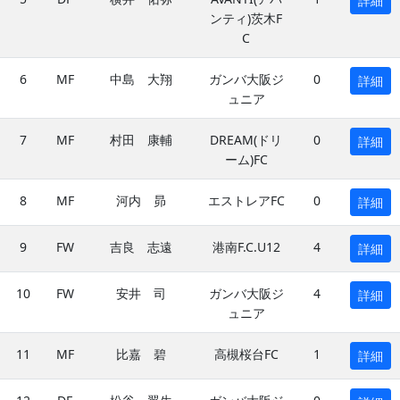
詳細
ンティ)茨木F
C
6
MF
中島 大翔
ガンバ大阪ジ
0
詳細
ュニア
7
MF
村田 康輔
DREAM(ドリ
0
詳細
ーム)FC
8
MF
河内 昴
エストレアFC
0
詳細
9
FW
吉良 志遠
港南F.C.U12
4
詳細
10
FW
安井 司
ガンバ大阪ジ
4
詳細
ュニア
11
MF
比嘉 碧
高槻桜台FC
1
詳細