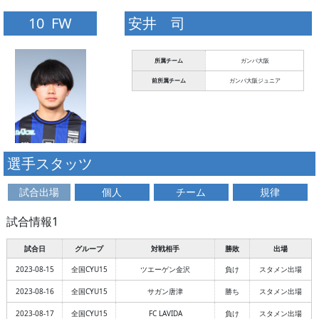
10 FW
安井 司
所属チーム
ガンバ大阪
前所属チーム
ガンバ大阪ジュニア
選手スタッツ
試合出場
個人
チーム
規律
試合情報1
試合日
グループ
対戦相手
勝敗
出場
2023-08-15
全国CYU15
ツエーゲン金沢
負け
スタメン出場
2023-08-16
全国CYU15
サガン唐津
勝ち
スタメン出場
2023-08-17
全国CYU15
FC LAVIDA
負け
スタメン出場