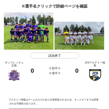
※選手名クリックで詳細ページを確認
試合終了
サンフレッチェ
JFAアカデミー福
広島
島
0
前半
0
0
0
0
後半
0
※スタメン情報はチームの入力があり次第更新されるため、キックオフまでは変更
される可能性があります。