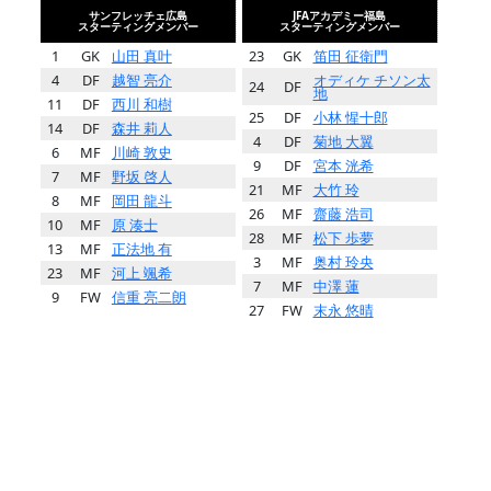
サンフレッチェ広島
JFAアカデミー福島
スターティングメンバー
スターティングメンバー
1
GK
山田 真叶
23
GK
笛田 征衛門
4
DF
越智 亮介
オディケ チソン太
24
DF
地
11
DF
西川 和樹
25
DF
小林 惺十郎
14
DF
森井 莉人
4
DF
菊地 大翼
6
MF
川崎 敦史
9
DF
宮本 洸希
7
MF
野坂 啓人
21
MF
大竹 玲
8
MF
岡田 龍斗
26
MF
齋藤 浩司
10
MF
原 湊士
28
MF
松下 歩夢
13
MF
正法地 有
3
MF
奥村 玲央
23
MF
河上 颯希
7
MF
中澤 蓮
9
FW
信重 亮二朗
27
FW
末永 悠晴