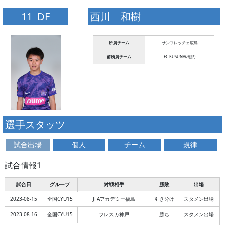
11 DF
西川 和樹
所属チーム
サンフレッチェ広島
前所属チーム
FC KUSUNA(楠那)
選手スタッツ
試合出場
個人
チーム
規律
試合情報1
試合日
グループ
対戦相手
勝敗
出場
2023-08-15
全国CYU15
JFAアカデミー福島
引き分け
スタメン出場
2023-08-16
全国CYU15
フレスカ神戸
勝ち
スタメン出場