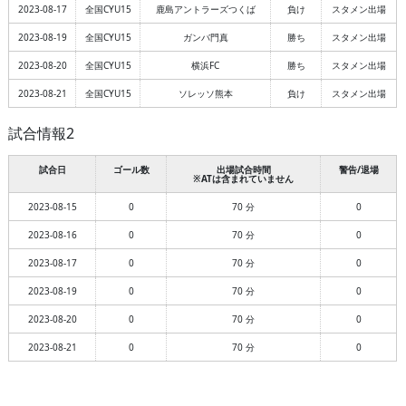
2023-08-17
全国CYU15
鹿島アントラーズつくば
負け
スタメン出場
2023-08-19
全国CYU15
ガンバ門真
勝ち
スタメン出場
2023-08-20
全国CYU15
横浜FC
勝ち
スタメン出場
2023-08-21
全国CYU15
ソレッソ熊本
負け
スタメン出場
試合情報2
試合日
ゴール数
出場試合時間
警告/退場
※ATは含まれていません
2023-08-15
0
70 分
0
2023-08-16
0
70 分
0
2023-08-17
0
70 分
0
2023-08-19
0
70 分
0
2023-08-20
0
70 分
0
2023-08-21
0
70 分
0