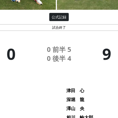
公式記録
試合終了
0
9
0
前半
5
0
後半
4
津田 心
深堀 龍
澤山 央
相川 輪太郎