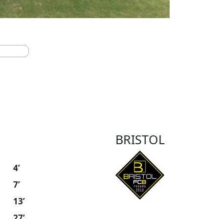
BRISTOL
4’
7’
13’
27’