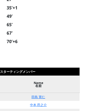
35’+1
49’
65’
67’
70’+6
OL スターティングメンバー
Name
名前
田島 寛仁
中本 昂之介