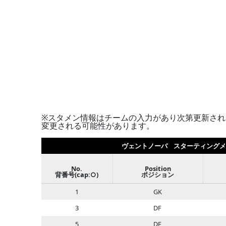
※スタメン情報はチームの入力があり次第更新され
変更される可能性があります。
ヴェントノーバ スターティング
No.
Position
背番号(cap:○)
ポジション
1
GK
3
DF
5
DF