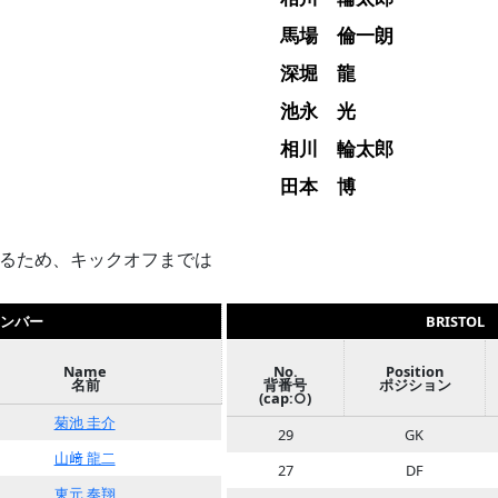
馬場 倫一朗
深堀 龍
池永 光
相川 輪太郎
田本 博
るため、キックオフまでは
メンバー
BRIST
Name
No.
Position
名前
背番号
ポジション
(cap:○)
菊池 圭介
29
GK
山﨑 龍二
27
DF
東元 奏翔