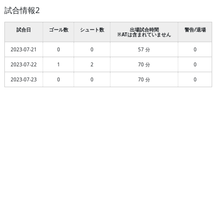
試合情報2
試合日
ゴール数
シュート数
出場試合時間
警告/退場
※ATは含まれていません
2023-07-21
0
0
57 分
0
2023-07-22
1
2
70 分
0
2023-07-23
0
0
70 分
0