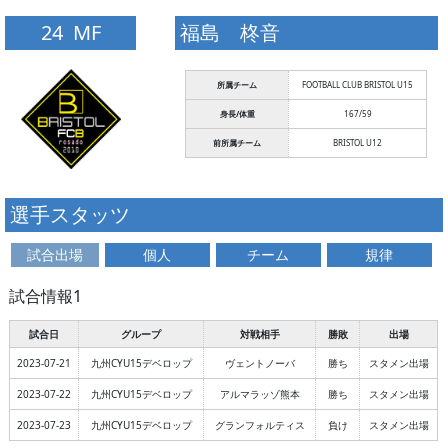
24 MF
福島 柊音
所属チーム
FOOTBALL CLUB BRISTOL U15
身長/体重
167/59
前所属チーム
BRISTOL U12
選手スタッツ
試合出場
個人
チーム
規律
試合情報1
試合日
グループ
対戦相手
勝敗
出場
2023-07-21
九州CYU15デベロップ
ヴェントノーバ
勝ち
スタメン出場
2023-07-22
九州CYU15デベロップ
アルマラッゾ熊本
勝ち
スタメン出場
2023-07-23
九州CYU15デベロップ
グランフォルティス
負け
スタメン出場