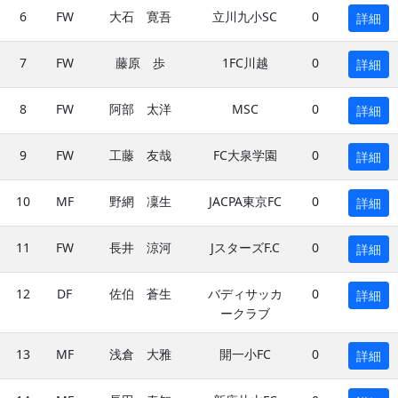
6
FW
大石 寛吾
立川九小SC
0
詳細
7
FW
藤原 歩
1FC川越
0
詳細
8
FW
阿部 太洋
MSC
0
詳細
9
FW
工藤 友哉
FC大泉学園
0
詳細
10
MF
野網 凜生
JACPA東京FC
0
詳細
11
FW
長井 涼河
JスターズF.C
0
詳細
12
DF
佐伯 蒼生
バディサッカ
0
詳細
ークラブ
13
MF
浅倉 大雅
開一小FC
0
詳細