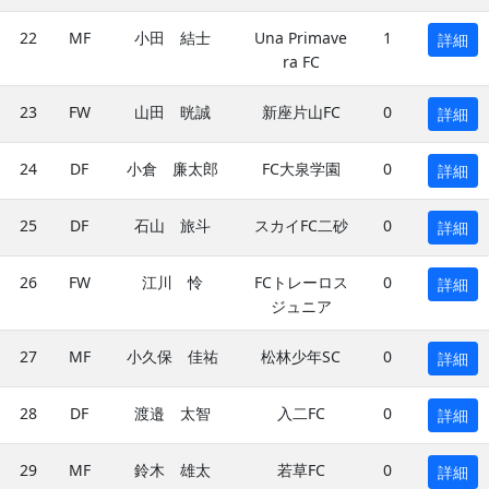
22
MF
小田 結士
Una Primave
1
詳細
ra FC
23
FW
山田 晄誠
新座片山FC
0
詳細
24
DF
小倉 廉太郎
FC大泉学園
0
詳細
25
DF
石山 旅斗
スカイFC二砂
0
詳細
26
FW
江川 怜
FCトレーロス
0
詳細
ジュニア
27
MF
小久保 佳祐
松林少年SC
0
詳細
28
DF
渡邉 太智
入二FC
0
詳細
29
MF
鈴木 雄太
若草FC
0
詳細