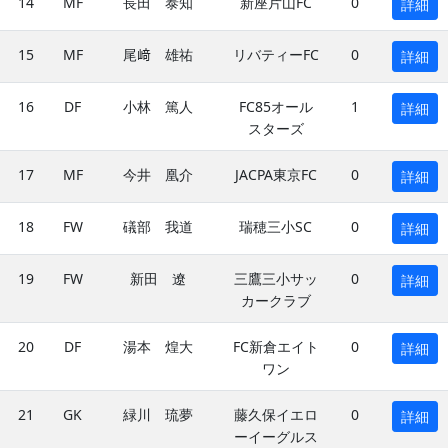
14
MF
長田 泰知
新座片山FC
0
詳細
15
MF
尾﨑 雄祐
リバティーFC
0
詳細
16
DF
小林 篤人
FC85オール
1
詳細
スターズ
17
MF
今井 凰介
JACPA東京FC
0
詳細
18
FW
礒部 我道
瑞穂三小SC
0
詳細
19
FW
新田 遼
三鷹三小サッ
0
詳細
カークラブ
20
DF
湯本 煌大
FC新倉エイト
0
詳細
ワン
21
GK
緑川 琉夢
藤久保イエロ
0
詳細
ーイーグルス