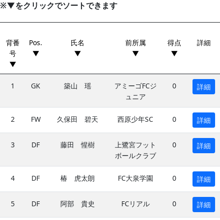
※▼をクリックでソートできます
背番
Pos.
氏名
前所属
得点
詳細
号
▼
▼
▼
▼
▼
1
GK
築山 瑶
アミーゴFCジ
0
詳細
ュニア
2
FW
久保田 碧天
西原少年SC
0
詳細
3
DF
藤田 惺樹
上鷺宮フット
0
詳細
ボールクラブ
4
DF
椿 虎太朗
FC大泉学園
0
詳細
5
DF
阿部 貴史
FCリアル
0
詳細