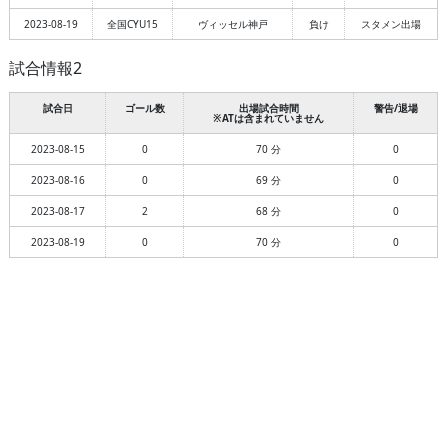
2023-08-19
全国CYU15
ヴィッセル神戸
負け
スタメン出場
試合情報2
試合日
ゴール数
出場試合時間
警告/退場
※ATは含まれていません
2023-08-15
0
70 分
0
2023-08-16
0
69 分
0
2023-08-17
2
68 分
0
2023-08-19
0
70 分
0