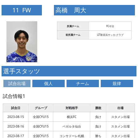
11 FW
高橋 周大
所属チーム
FC今治
前所属チーム
LIT新居浜サッカ-クラブ
選手スタッツ
試合出場
個人
チーム
規律
試合情報1
試合日
グループ
対戦相手
勝敗
出場
2023-08-15
全国CYU15
横浜FC
負け
スタメン出場
2023-08-16
全国CYU15
ベガルタ仙台
負け
スタメン出場
2023-08-17
全国CYU15
コンサドーレ札幌
勝ち
スタメン出場