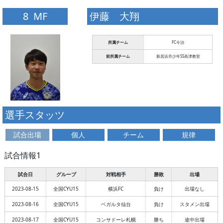
8 MF
伊藤 大翔
所属チーム
FC今治
前所属チーム
新居浜市少年SS高津教室
選手スタッツ
試合出場
個人
チーム
規律
試合情報1
試合日
グループ
対戦相手
勝敗
出場
2023-08-15
全国CYU15
横浜FC
負け
出場なし
2023-08-16
全国CYU15
ベガルタ仙台
負け
スタメン出場
2023-08-17
全国CYU15
コンサドーレ札幌
勝ち
途中出場