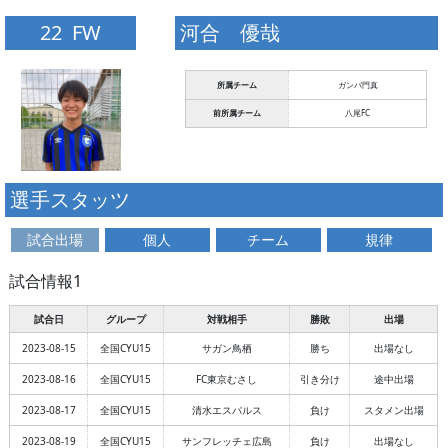
22 FW
河合 優哉
所属チーム
ガンバ門真
前所属チーム
八尾FC
選手スタッツ
試合出場
個人
チーム
規律
試合情報1
試合日
グループ
対戦相手
勝敗
出場
2023-08-15
全国CYU15
サガン鳥栖
勝ち
出場なし
2023-08-16
全国CYU15
FC東京むさし
引き分け
途中出場
2023-08-17
全国CYU15
清水エスパルス
負け
スタメン出場
2023-08-19
全国CYU15
サンフレッチェ広島
負け
出場なし