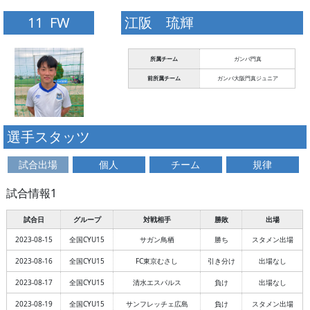
11 FW
江阪 琉輝
所属チーム
ガンバ門真
前所属チーム
ガンバ大阪門真ジュニア
選手スタッツ
試合出場
個人
チーム
規律
試合情報1
試合日
グループ
対戦相手
勝敗
出場
2023-08-15
全国CYU15
サガン鳥栖
勝ち
スタメン出場
2023-08-16
全国CYU15
FC東京むさし
引き分け
出場なし
2023-08-17
全国CYU15
清水エスパルス
負け
出場なし
2023-08-19
全国CYU15
サンフレッチェ広島
負け
スタメン出場