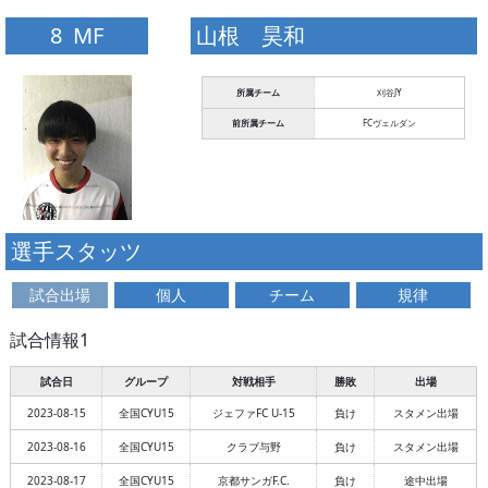
8 MF
山根 昊和
所属チーム
刈谷JY
前所属チーム
FCヴェルダン
選手スタッツ
試合出場
個人
チーム
規律
試合情報1
試合日
グループ
対戦相手
勝敗
出場
2023-08-15
全国CYU15
ジェファFC U-15
負け
スタメン出場
2023-08-16
全国CYU15
クラブ与野
負け
スタメン出場
2023-08-17
全国CYU15
京都サンガF.C.
負け
途中出場