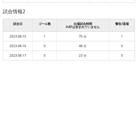
試合情報2
試合日
ゴール数
出場試合時間
警告/退場
※ATは含まれていません
2023-08-15
1
70 分
1
2023-08-16
0
48 分
0
2023-08-17
0
23 分
0