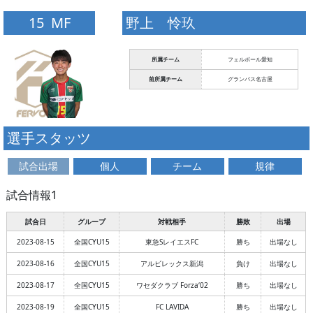
15 MF
野上 怜玖
所属チーム
フェルボール愛知
前所属チーム
グランパス名古屋
選手スタッツ
試合出場
個人
チーム
規律
試合情報1
試合日
グループ
対戦相手
勝敗
出場
2023-08-15
全国CYU15
東急SレイエスFC
勝ち
出場なし
2023-08-16
全国CYU15
アルビレックス新潟
負け
出場なし
2023-08-17
全国CYU15
ワセダクラブ Forza‘02
勝ち
出場なし
2023-08-19
全国CYU15
FC LAVIDA
勝ち
出場なし