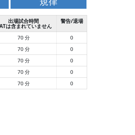
規律
出場試合時間
警告/退場
ATは含まれていません
70 分
0
70 分
0
70 分
0
70 分
0
70 分
0