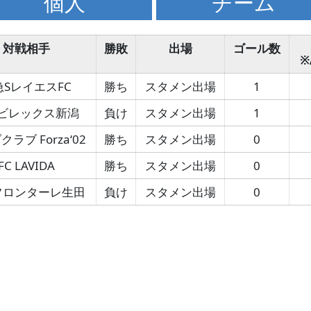
個人
チーム
対戦相手
勝敗
出場
ゴール数
※
急SレイエスFC
勝ち
スタメン出場
1
ビレックス新潟
負け
スタメン出場
1
ラブ Forza‘02
勝ち
スタメン出場
0
FC LAVIDA
勝ち
スタメン出場
0
フロンターレ生田
負け
スタメン出場
0