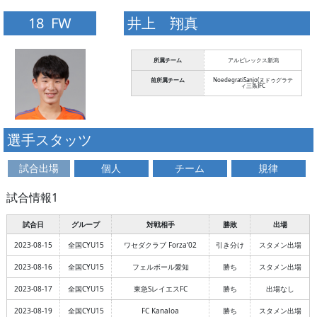
18 FW
井上 翔真
所属チーム
アルビレックス新潟
前所属チーム
NoedegratiSanjo(ヌドゥグラテ
ィ三条)FC
選手スタッツ
試合出場
個人
チーム
規律
試合情報1
試合日
グループ
対戦相手
勝敗
出場
2023-08-15
全国CYU15
ワセダクラブ Forza‘02
引き分け
スタメン出場
2023-08-16
全国CYU15
フェルボール愛知
勝ち
スタメン出場
2023-08-17
全国CYU15
東急SレイエスFC
勝ち
出場なし
2023-08-19
全国CYU15
FC Kanaloa
勝ち
スタメン出場