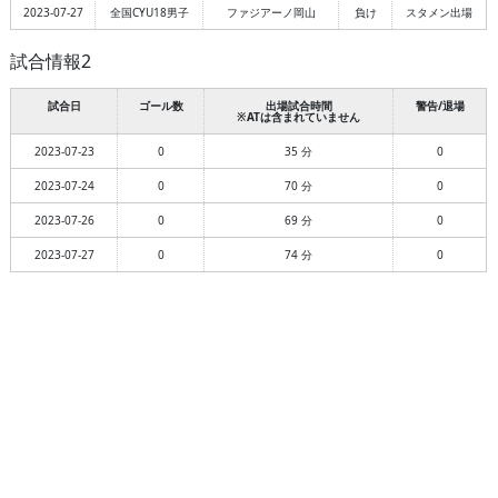
2023-07-27
全国CYU18男子
ファジアーノ岡山
負け
スタメン出場
試合情報2
試合日
ゴール数
出場試合時間
警告/退場
※ATは含まれていません
2023-07-23
0
35 分
0
2023-07-24
0
70 分
0
2023-07-26
0
69 分
0
2023-07-27
0
74 分
0