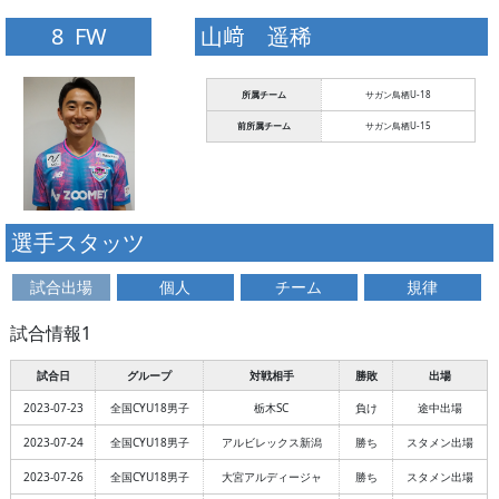
8 FW
山﨑 遥稀
所属チーム
サガン鳥栖U-18
前所属チーム
サガン鳥栖U-15
選手スタッツ
試合出場
個人
チーム
規律
試合情報1
試合日
グループ
対戦相手
勝敗
出場
2023-07-23
全国CYU18男子
栃木SC
負け
途中出場
2023-07-24
全国CYU18男子
アルビレックス新潟
勝ち
スタメン出場
2023-07-26
全国CYU18男子
大宮アルディージャ
勝ち
スタメン出場