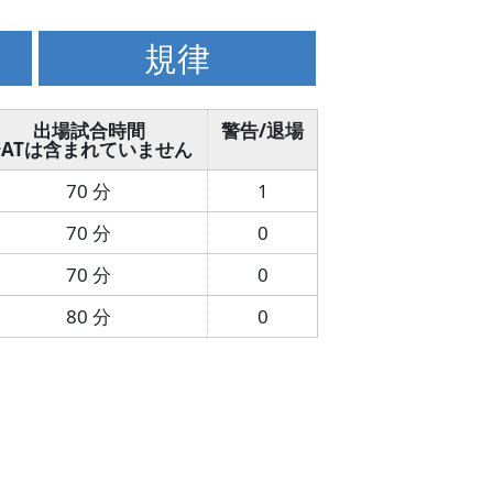
規律
出場試合時間
警告/退場
※ATは含まれていません
70 分
1
70 分
0
70 分
0
80 分
0