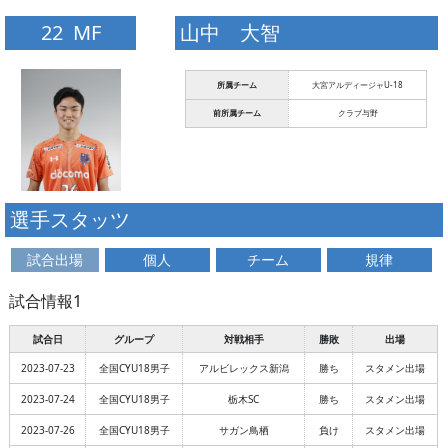
22 MF
山中 大智
所属チーム
大宮アルディージャU-18
前所属チーム
クラブ与野
選手スタッツ
試合出場
個人
チーム
規律
試合情報1
試合日
グループ
対戦相手
勝敗
出場
2023-07-23
全国CYU18男子
アルビレックス新潟
勝ち
スタメン出場
2023-07-24
全国CYU18男子
栃木SC
勝ち
スタメン出場
2023-07-26
全国CYU18男子
サガン鳥栖
負け
スタメン出場