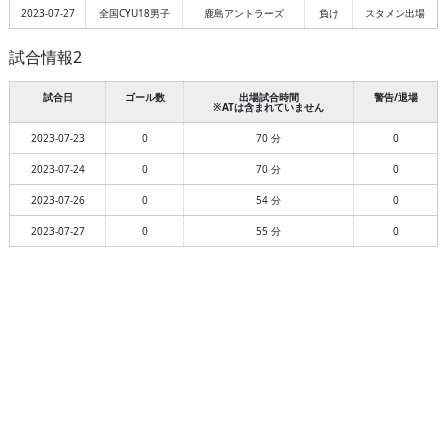
2023-07-27
全国CYU18男子
鹿島アントラーズ
負け
スタメン出場
試合情報2
試合日
ゴール数
出場試合時間
警告/退場
※ATは含まれていません
2023-07-23
0
70 分
0
2023-07-24
0
70 分
0
2023-07-26
0
54 分
0
2023-07-27
0
55 分
0