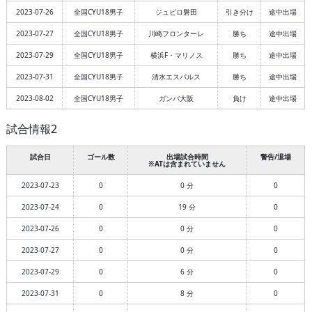
2023-07-26
全国CYU18男子
ジュビロ磐田
引き分け
途中出場
2023-07-27
全国CYU18男子
川崎フロンターレ
勝ち
途中出場
2023-07-29
全国CYU18男子
横浜F・マリノス
勝ち
途中出場
2023-07-31
全国CYU18男子
清水エスパルス
勝ち
途中出場
2023-08-02
全国CYU18男子
ガンバ大阪
負け
途中出場
試合情報2
試合日
ゴール数
出場試合時間
警告/退場
※ATは含まれていません
2023-07-23
0
0 分
0
2023-07-24
0
19 分
0
2023-07-26
0
0 分
0
2023-07-27
0
0 分
0
2023-07-29
0
6 分
0
2023-07-31
0
8 分
0