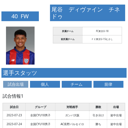
尾谷 ディヴァイン チネ
40 FW
ドゥ
所属チーム
FC東京U-18
前所属チーム
ＦＣ東京U-15むさし
選手スタッツ
試合出場
個人
チーム
規律
試合情報1
試合日
グループ
対戦相手
勝敗
出場
2023-07-23
全国CYU18男子
ガンバ大阪
引き分け
途中出場
2023-07-24
全国CYU18男子
AC長野パルセイロ
勝ち
途中出場