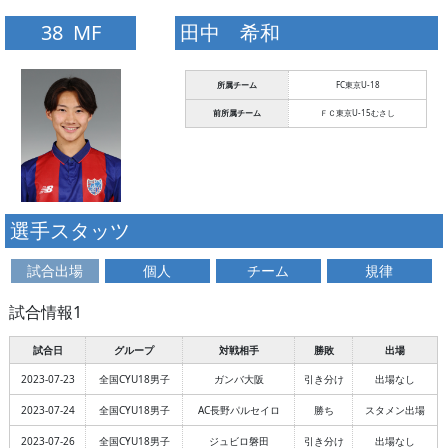
38 MF
田中 希和
所属チーム
FC東京U-18
前所属チーム
ＦＣ東京U-15むさし
選手スタッツ
試合出場
個人
チーム
規律
試合情報1
試合日
グループ
対戦相手
勝敗
出場
2023-07-23
全国CYU18男子
ガンバ大阪
引き分け
出場なし
2023-07-24
全国CYU18男子
AC長野パルセイロ
勝ち
スタメン出場
2023-07-26
全国CYU18男子
ジュビロ磐田
引き分け
出場なし