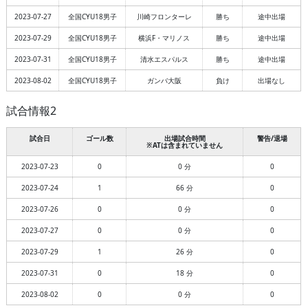
2023-07-27
全国CYU18男子
川崎フロンターレ
勝ち
途中出場
2023-07-29
全国CYU18男子
横浜F・マリノス
勝ち
途中出場
2023-07-31
全国CYU18男子
清水エスパルス
勝ち
途中出場
2023-08-02
全国CYU18男子
ガンバ大阪
負け
出場なし
試合情報2
試合日
ゴール数
出場試合時間
警告/退場
※ATは含まれていません
2023-07-23
0
0 分
0
2023-07-24
1
66 分
0
2023-07-26
0
0 分
0
2023-07-27
0
0 分
0
2023-07-29
1
26 分
0
2023-07-31
0
18 分
0
2023-08-02
0
0 分
0