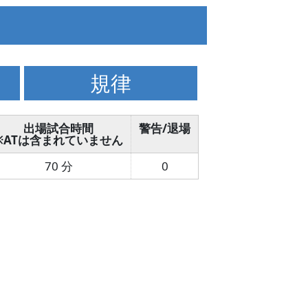
規律
出場試合時間
警告/退場
※ATは含まれていません
70 分
0