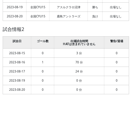
2023-08-19
全国CYU15
アスルクラロ沼津
勝ち
出場なし
2023-08-20
全国CYU15
鹿島アントラーズ
負け
出場なし
試合情報2
試合日
ゴール数
出場試合時間
警告/退場
※ATは含まれていません
2023-08-15
0
3 分
0
2023-08-16
1
70 分
0
2023-08-17
0
24 分
0
2023-08-19
0
0 分
0
2023-08-20
0
0 分
0