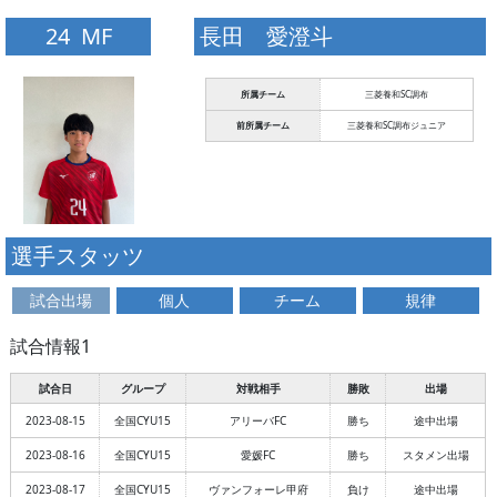
24 MF
長田 愛澄斗
所属チーム
三菱養和SC調布
前所属チーム
三菱養和SC調布ジュニア
選手スタッツ
試合出場
個人
チーム
規律
試合情報1
試合日
グループ
対戦相手
勝敗
出場
2023-08-15
全国CYU15
アリーバFC
勝ち
途中出場
2023-08-16
全国CYU15
愛媛FC
勝ち
スタメン出場
2023-08-17
全国CYU15
ヴァンフォーレ甲府
負け
途中出場