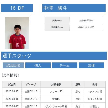
16 DF
中澤 駿斗
所属チーム
三菱養和SC調布
前所属チーム
小柳小まむし坂SC
選手スタッツ
試合出場
個人
チーム
規律
試合情報1
試合日
グループ
対戦相手
勝敗
出場
2023-08-15
全国CYU15
アリーバFC
勝ち
スタメン出場
2023-08-16
全国CYU15
愛媛FC
勝ち
スタメン出場
2023-08-17
全国CYU15
ヴァンフォーレ甲府
負け
出場なし