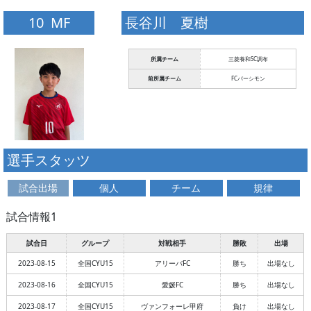
10 MF
長谷川 夏樹
所属チーム
三菱養和SC調布
前所属チーム
FCパーシモン
選手スタッツ
試合出場
個人
チーム
規律
試合情報1
試合日
グループ
対戦相手
勝敗
出場
2023-08-15
全国CYU15
アリーバFC
勝ち
出場なし
2023-08-16
全国CYU15
愛媛FC
勝ち
出場なし
2023-08-17
全国CYU15
ヴァンフォーレ甲府
負け
出場なし