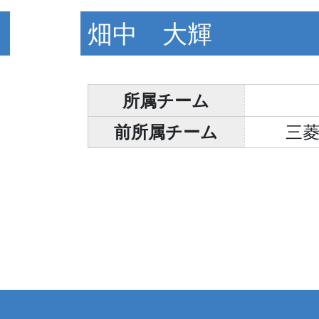
畑中 大輝
所属チーム
前所属チーム
三菱