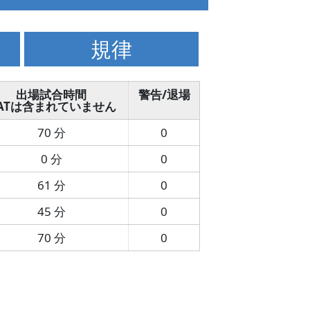
規律
出場試合時間
警告/退場
ATは含まれていません
70 分
0
0 分
0
61 分
0
45 分
0
70 分
0