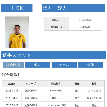
1 GK
酒井 響大
所属チーム
三菱養和SC調布
前所属チーム
FC COLORS
選手スタッツ
試合出場
個人
チーム
規律
試合情報1
試合日
グループ
対戦相手
勝敗
出場
2023-08-15
全国CYU15
アリーバFC
勝ち
スタメン出場
2023-08-16
全国CYU15
愛媛FC
勝ち
スタメン出場
2023-08-17
全国CYU15
ヴァンフォーレ甲府
負け
出場なし