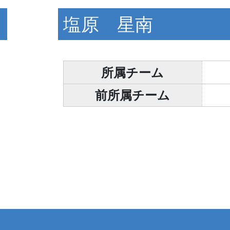
塩原 星南
所属チーム
前所属チーム