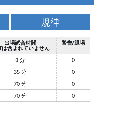
規律
出場試合時間
警告/退場
ATは含まれていません
0 分
0
35 分
0
70 分
0
70 分
0