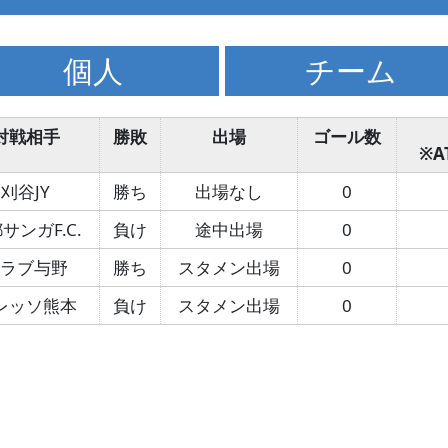
個人
チーム
対戦相手
勝敗
出場
ゴール数
※
刈谷JY
勝ち
出場なし
0
サンガF.C.
負け
途中出場
0
クラブ与野
勝ち
スタメン出場
0
レッソ熊本
負け
スタメン出場
0