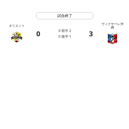
試合終了
ヴィクサーレ沖
オリエント
縄
0
前半
2
0
3
0
後半
1